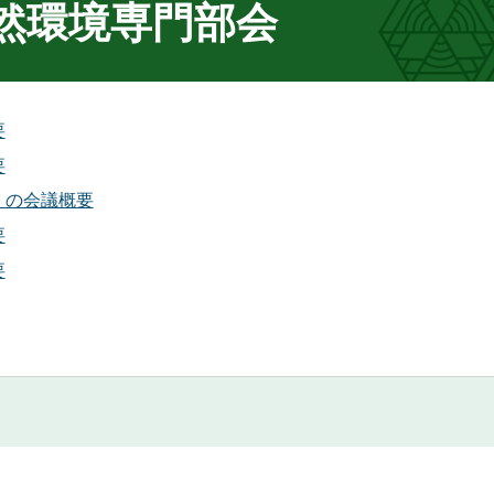
然環境専門部会
要
要
）の会議概要
要
要