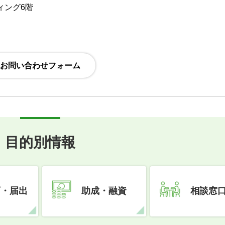
ディング6階
目的別情報
可・届出
助成・融資
相談窓