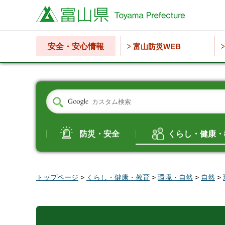
富山県
安全・安心情報
富山防災WEB
防災・安全
くらし・健康・
トップページ
>
くらし・健康・教育
>
環境・自然
>
自然
>