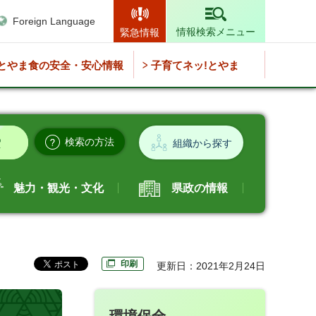
Foreign Language
情報検索メニュー
緊急情報
とやま食の安全・安心情報
子育てネッ!とやま
検索の方法
組織から探す
魅力・観光・文化
県政の情報
印刷
更新日：2021年2月24日