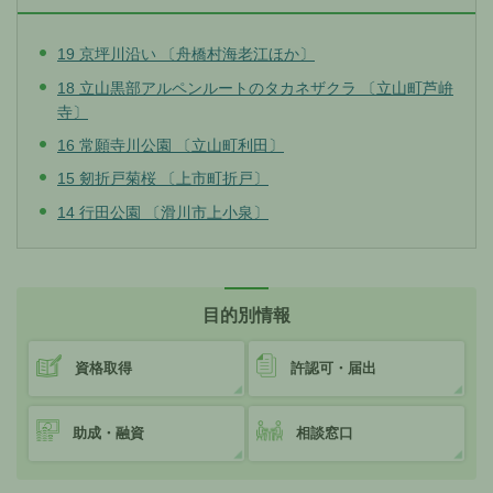
19 京坪川沿い 〔舟橋村海老江ほか〕
18 立山黒部アルペンルートのタカネザクラ 〔立山町芦峅
寺〕
16 常願寺川公園 〔立山町利田〕
15 剱折戸菊桜 〔上市町折戸〕
14 行田公園 〔滑川市上小泉〕
目的別情報
資格取得
許認可・届出
助成・融資
相談窓口