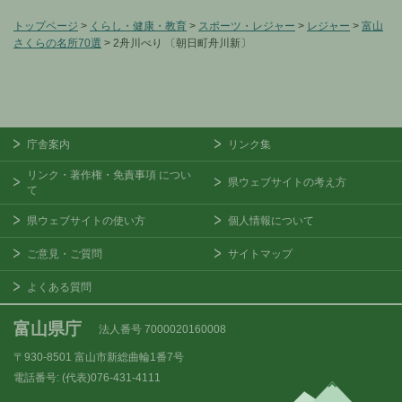
トップページ
>
くらし・健康・教育
>
スポーツ・レジャー
>
レジャー
>
富山
さくらの名所70選
> 2舟川べり 〔朝日町舟川新〕
庁舎案内
リンク集
リンク・著作権・免責事項
につい
県ウェブサイトの考え方
て
県ウェブサイトの使い方
個人情報について
ご意見・ご質問
サイトマップ
よくある質問
富山県庁
法人番号 7000020160008
〒930-8501
富山市新総曲輪1番7号
電話番号:
(代表)076-431-4111