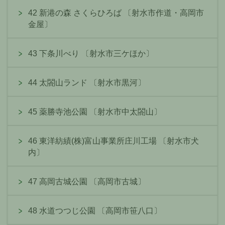
42 新港の森 さくらひろば 〔射水市作道・高岡市
金屋〕
43 下条川べり 〔射水市三ケほか〕
44 太閤山ランド 〔射水市黒河〕
45 薬勝寺池公園 〔射水市中太閤山〕
46 東洋紡績(株)富山事業所庄川工場 〔射水市犬
内〕
47 高岡古城公園 〔高岡市古城〕
48 水道つつじ公園 〔高岡市笹八口〕