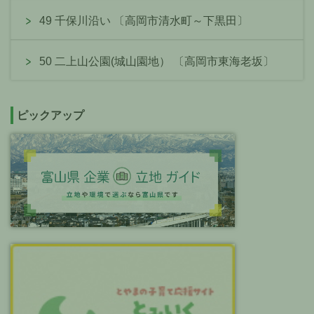
49 千保川沿い 〔高岡市清水町～下黒田〕
50 二上山公園(城山園地） 〔高岡市東海老坂〕
ピックアップ