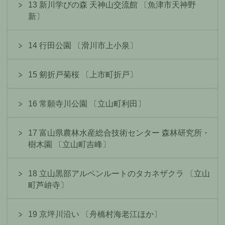
13 新川学びの森 天神山交流館 〔魚津市天神野
新〕
14 行田公園 〔滑川市上小泉〕
15 剱折戸菊桜 〔上市町折戸〕
16 常願寺川公園 〔立山町利田〕
17 富山県農林水産総合技術センター 森林研究所・
樹木園 〔立山町吉峰〕
18 立山黒部アルペンルートのタカネザクラ 〔立山
町芦峅寺〕
19 京坪川沿い 〔舟橋村海老江ほか〕