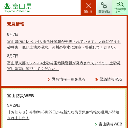
富山県
情報検索
閉じる
閲覧補助
メニュー
安全・安心情報
緊急情報
8月7日
富山県内にレベル4大雨危険警報が発表されています。大雨に伴う土
砂災害、低い土地の浸水、河川の増水に注意・警戒してください。
検索の方法
8月7日
富山県東部でレベル4土砂災害危険警報が発表されています。土砂災
テーマから探す
害に厳重に警戒してください。
更新日：2024年3月11日
緊急情報一覧を見る
緊急情報RSS
2舟川べり 〔朝日町舟川新〕
富山防災WEB
5月29日
舟川べりの桜並木は、昭和32年（1957）に、舟川の河川改修を機
【お知らせ】令和8年5月29日から新たな防災気象情報の運用が開始
に地元の人々によって植えられました。舟川の両岸約1.2kmにわた
されました！
る約280本のソメイヨシノは、現在も熱心に管理され、樹形が揃
富山防災WEB