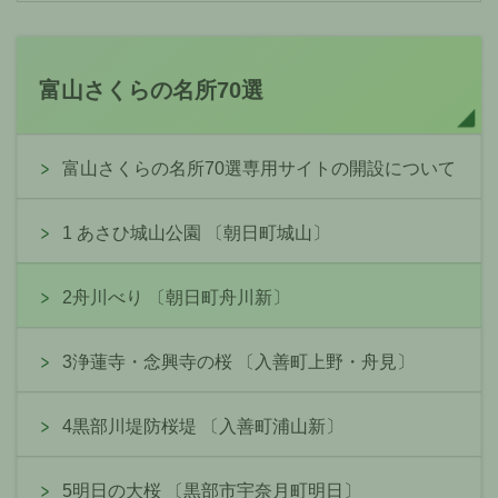
富山さくらの名所70選
富山さくらの名所70選専用サイトの開設について
1 あさひ城山公園 〔朝日町城山〕
2舟川べり 〔朝日町舟川新〕
3浄蓮寺・念興寺の桜 〔入善町上野・舟見〕
4黒部川堤防桜堤 〔入善町浦山新〕
5明日の大桜 〔黒部市宇奈月町明日〕