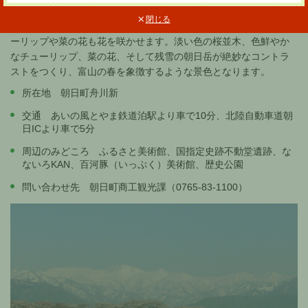
い、大変美しい桜堤です。
閉じる
この地区はチューリップの生産が盛んで、花見の時期には、チュ
ーリップや菜の花も花を咲かせます。淡い色の桜並木、色鮮やか
なチューリップ、菜の花、そして残雪の朝日岳が絶妙なコントラ
ストをつくり、富山の春を象徴するような景色となります。
所在地 朝日町舟川新
交通 あいの風とやま鉄道泊駅より車で10分、北陸自動車道朝
日ICより車で5分
周辺のみどころ ふるさと美術館、国指定史跡不動堂遺跡、な
ないろKAN、百河豚（いっぷく）美術館、歴史公園
問い合わせ先 朝日町商工観光課（0765-83-1100）