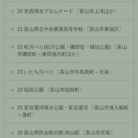
20 常西用水プロムナード 〔富山市上滝ほか〕
21 富山県立中央農業高等学校 〔富山市東福沢〕
22 松川べり(松川公園・磯部堤・城址公園) 〔富山
市磯部町～東田地方町ほか〕
23 いたち川べり 〔富山市牛島新町～大泉〕
24 稲荷公園 〔富山市稲荷町〕
25 富岩運河環水公園・富岩運河 〔富山市湊入船町
～蓮町〕
26 富山県民会館分館 内山邸 〔富山市宮尾〕