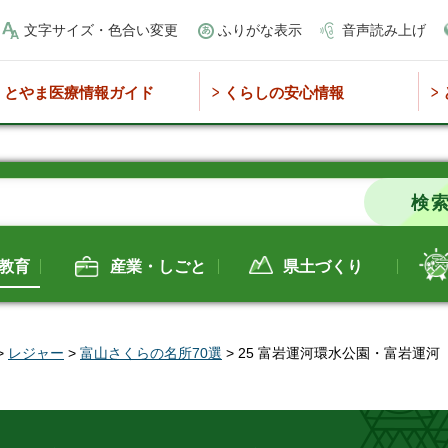
文字サイズ・色合い変更
ふりがな表示
音声読み上げ
とやま医療情報ガイド
くらしの安心情報
教育
産業・しごと
県土づくり
>
レジャー
>
富山さくらの名所70選
> 25 富岩運河環水公園・富岩運