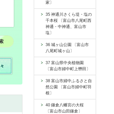
家〕
35 神通川さくら堤・塩の
千本桜 〔富山市八尾町西
神通・中神通、富山市
塩〕
36 城ヶ山公園 〔富山市
八尾町城ヶ山〕
37 富山県中央植物園
々
〔富山市婦中町上轡田〕
38 富山市婦中ふるさと自
然公園 〔富山市婦中町羽
根〕
40 鎌倉八幡宮の大桜
〔富山市山田鎌倉〕