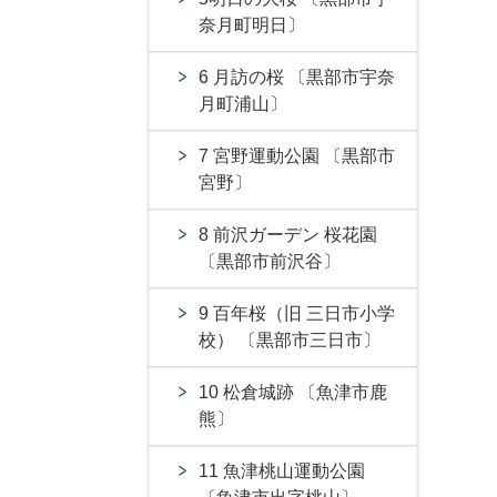
奈月町明日〕
6 月訪の桜 〔黒部市宇奈
月町浦山〕
7 宮野運動公園 〔黒部市
宮野〕
8 前沢ガーデン 桜花園
〔黒部市前沢谷〕
9 百年桜（旧 三日市小学
校） 〔黒部市三日市〕
10 松倉城跡 〔魚津市鹿
熊〕
11 魚津桃山運動公園