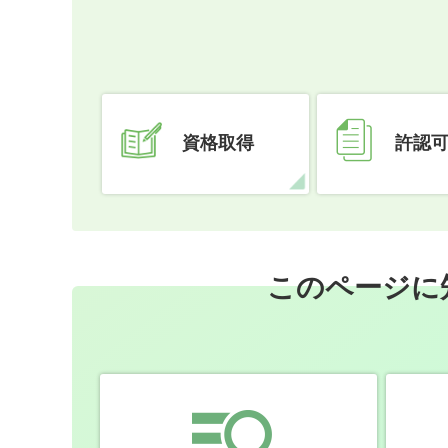
資格取得
許認
このページに