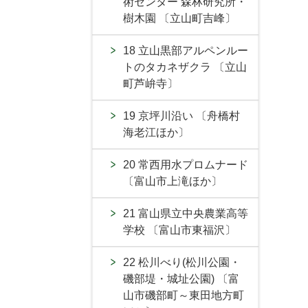
術センター 森林研究所・
樹木園 〔立山町吉峰〕
18 立山黒部アルペンルー
トのタカネザクラ 〔立山
町芦峅寺〕
19 京坪川沿い 〔舟橋村
海老江ほか〕
20 常西用水プロムナード
〔富山市上滝ほか〕
21 富山県立中央農業高等
学校 〔富山市東福沢〕
22 松川べり(松川公園・
磯部堤・城址公園) 〔富
山市磯部町～東田地方町