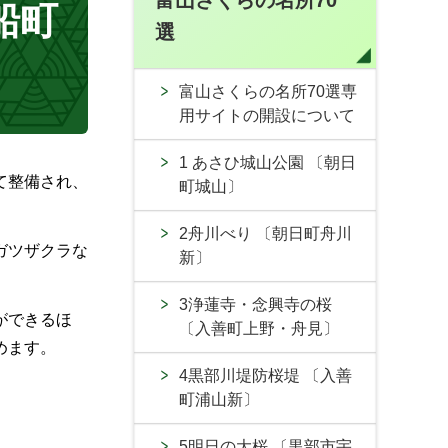
富山さくらの名所70
船町
選
富山さくらの名所70選専
用サイトの開設について
1 あさひ城山公園 〔朝日
て整備され、
町城山〕
2舟川べり 〔朝日町舟川
ガツザクラな
新〕
3浄蓮寺・念興寺の桜
ができるほ
〔入善町上野・舟見〕
めます。
4黒部川堤防桜堤 〔入善
町浦山新〕
5明日の大桜 〔黒部市宇