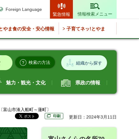
Foreign Language
情報検索メニュー
緊急情報
とやま食の安全・安心情報
子育てネッ!とやま
検索の方法
組織から探す
魅力・観光・文化
県政の情報
河 〔富山市湊入船町～蓮町〕
印刷
更新日：2024年3月11日