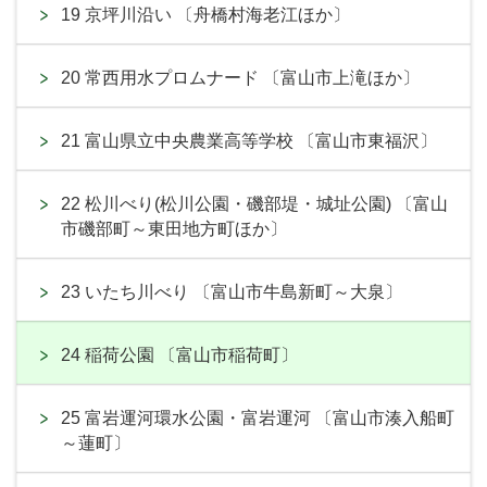
19 京坪川沿い 〔舟橋村海老江ほか〕
20 常西用水プロムナード 〔富山市上滝ほか〕
21 富山県立中央農業高等学校 〔富山市東福沢〕
22 松川べり(松川公園・磯部堤・城址公園) 〔富山
市磯部町～東田地方町ほか〕
23 いたち川べり 〔富山市牛島新町～大泉〕
24 稲荷公園 〔富山市稲荷町〕
25 富岩運河環水公園・富岩運河 〔富山市湊入船町
～蓮町〕