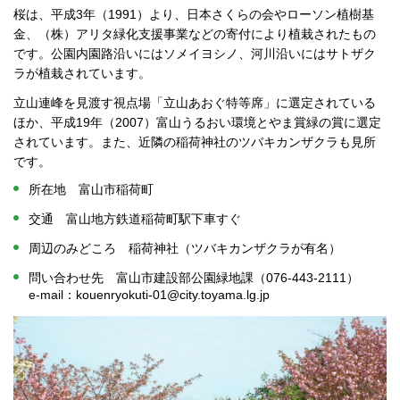
桜は、平成3年（1991）より、日本さくらの会やローソン植樹基
金、（株）アリタ緑化支援事業などの寄付により植栽されたもの
です。公園内園路沿いにはソメイヨシノ、河川沿いにはサトザク
ラが植栽されています。
立山連峰を見渡す視点場「立山あおぐ特等席」に選定されている
ほか、平成19年（2007）富山うるおい環境とやま賞緑の賞に選定
されています。また、近隣の稲荷神社のツバキカンザクラも見所
です。
所在地 富山市稲荷町
交通 富山地方鉄道稲荷町駅下車すぐ
周辺のみどころ 稲荷神社（ツバキカンザクラが有名）
問い合わせ先 富山市建設部公園緑地課（076-443-2111）
e-mail：kouenryokuti-01@city.toyama.lg.jp