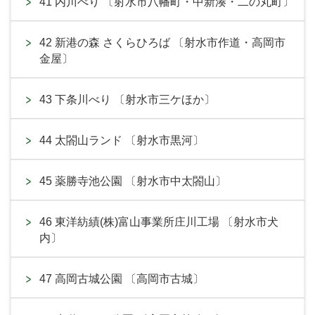
41 内川べり 〔射水市八幡町・中新湊・二の丸町〕
42 新港の森 さくらひろば 〔射水市作道・高岡市
金屋〕
43 下条川べり 〔射水市三ケほか〕
44 太閤山ランド 〔射水市黒河〕
45 薬勝寺池公園 〔射水市中太閤山〕
46 東洋紡績(株)富山事業所庄川工場 〔射水市犬
内〕
47 高岡古城公園 〔高岡市古城〕