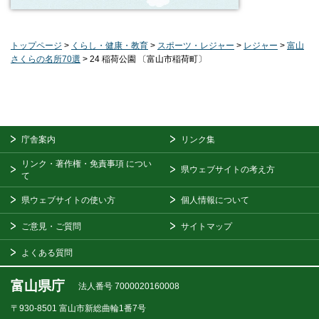
トップページ
>
くらし・健康・教育
>
スポーツ・レジャー
>
レジャー
>
富山
さくらの名所70選
> 24 稲荷公園 〔富山市稲荷町〕
庁舎案内
リンク集
リンク・著作権・免責事項
につい
県ウェブサイトの考え方
て
県ウェブサイトの使い方
個人情報について
ご意見・ご質問
サイトマップ
よくある質問
富山県庁
法人番号 7000020160008
〒930-8501
富山市新総曲輪1番7号