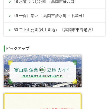
48 水道つつじ公園 〔高岡市笹八口〕
49 千保川沿い 〔高岡市清水町～下黒田〕
50 二上山公園(城山園地） 〔高岡市東海老坂〕
ピックアップ