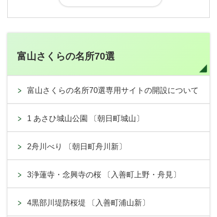
富山さくらの名所70選
富山さくらの名所70選専用サイトの開設について
1 あさひ城山公園 〔朝日町城山〕
2舟川べり 〔朝日町舟川新〕
3浄蓮寺・念興寺の桜 〔入善町上野・舟見〕
4黒部川堤防桜堤 〔入善町浦山新〕