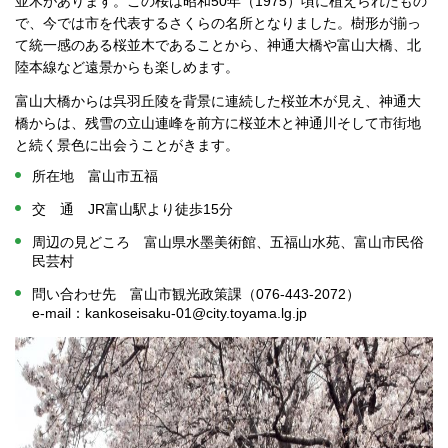
並木があります。この桜は昭和50年（1975）頃に植えられたもの
で、今では市を代表するさくらの名所となりました。樹形が揃っ
て統一感のある桜並木であることから、神通大橋や富山大橋、北
陸本線など遠景からも楽しめます。
富山大橋からは呉羽丘陵を背景に連続した桜並木が見え、神通大
橋からは、残雪の立山連峰を前方に桜並木と神通川そして市街地
と続く景色に出会うことがきます。
所在地 富山市五福
交 通 JR富山駅より徒歩15分
周辺の見どころ 富山県水墨美術館、五福山水苑、富山市民俗
民芸村
問い合わせ先 富山市観光政策課（076-443-2072）
e-mail：kankoseisaku-01@city.toyama.lg.jp