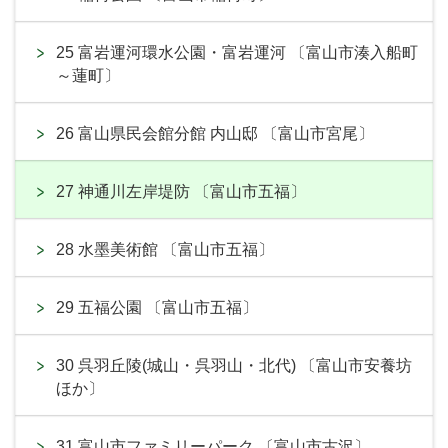
25 富岩運河環水公園・富岩運河 〔富山市湊入船町
～蓮町〕
26 富山県民会館分館 内山邸 〔富山市宮尾〕
27 神通川左岸堤防 〔富山市五福〕
28 水墨美術館 〔富山市五福〕
29 五福公園 〔富山市五福〕
30 呉羽丘陵(城山・呉羽山・北代) 〔富山市安養坊
ほか〕
31 富山市ファミリーパーク 〔富山市古沢〕