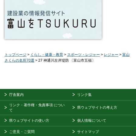
トップページ
>
くらし・健康・教育
>
スポーツ・レジャー
>
レジャー
>
富山
さくらの名所70選
> 27 神通川左岸堤防 〔富山市五福〕
庁舎案内
リンク集
リンク・著作権・免責事項
につい
県ウェブサイトの考え方
て
県ウェブサイトの使い方
個人情報について
ご意見・ご質問
サイトマップ