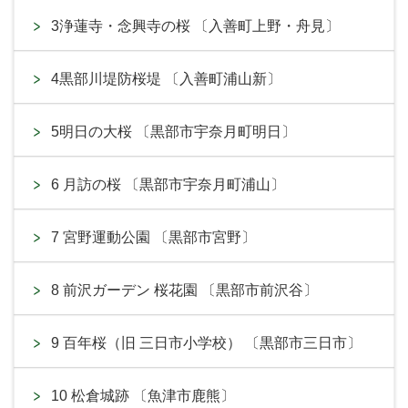
3浄蓮寺・念興寺の桜 〔入善町上野・舟見〕
4黒部川堤防桜堤 〔入善町浦山新〕
5明日の大桜 〔黒部市宇奈月町明日〕
6 月訪の桜 〔黒部市宇奈月町浦山〕
7 宮野運動公園 〔黒部市宮野〕
8 前沢ガーデン 桜花園 〔黒部市前沢谷〕
9 百年桜（旧 三日市小学校） 〔黒部市三日市〕
10 松倉城跡 〔魚津市鹿熊〕