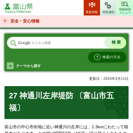
富山県
情報検索
緊急情報
閲覧補助
メニュー
安全・安心情報
検索の方法
テーマから探す
更新日：2024年3月11日
27 神通川左岸堤防 〔富山市五
福〕
富山市の中心市街地に近い神通川の左岸には、1.3kmにわたって桜