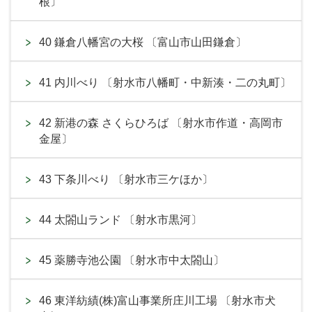
根〕
40 鎌倉八幡宮の大桜 〔富山市山田鎌倉〕
41 内川べり 〔射水市八幡町・中新湊・二の丸町〕
42 新港の森 さくらひろば 〔射水市作道・高岡市
金屋〕
43 下条川べり 〔射水市三ケほか〕
44 太閤山ランド 〔射水市黒河〕
45 薬勝寺池公園 〔射水市中太閤山〕
46 東洋紡績(株)富山事業所庄川工場 〔射水市犬