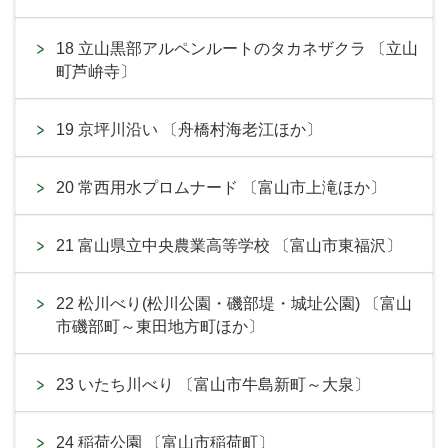
18 立山黒部アルペンルートのタカネザクラ 〔立山
町芦峅寺〕
19 京坪川沿い 〔舟橋村海老江ほか〕
20 常西用水プロムナード 〔富山市上滝ほか〕
21 富山県立中央農業高等学校 〔富山市東福沢〕
22 松川べり(松川公園・磯部堤・城址公園) 〔富山
市磯部町～東田地方町ほか〕
23 いたち川べり 〔富山市牛島新町～大泉〕
24 稲荷公園 〔富山市稲荷町〕