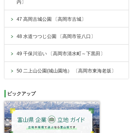
内〕
47 高岡古城公園 〔高岡市古城〕
48 水道つつじ公園 〔高岡市笹八口〕
49 千保川沿い 〔高岡市清水町～下黒田〕
50 二上山公園(城山園地） 〔高岡市東海老坂〕
ピックアップ