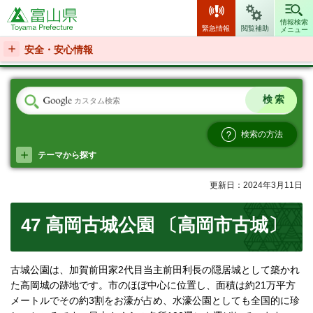
富山県
情報検索
緊急情報
閲覧補助
メニュー
安全・安心情報
検索の方法
テーマから探す
更新日：2024年3月11日
47 高岡古城公園 〔高岡市古城〕
古城公園は、加賀前田家2代目当主前田利長の隠居城として築かれ
た高岡城の跡地です。市のほぼ中心に位置し、面積は約21万平方
メートルでその約3割をお濠が占め、水濠公園としても全国的に珍