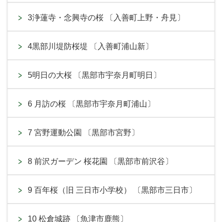
3浄蓮寺・念興寺の桜 〔入善町上野・舟見〕
4黒部川堤防桜堤 〔入善町浦山新〕
5明日の大桜 〔黒部市宇奈月町明日〕
6 月訪の桜 〔黒部市宇奈月町浦山〕
7 宮野運動公園 〔黒部市宮野〕
8 前沢ガーデン 桜花園 〔黒部市前沢谷〕
9 百年桜（旧 三日市小学校） 〔黒部市三日市〕
10 松倉城跡 〔魚津市鹿熊〕