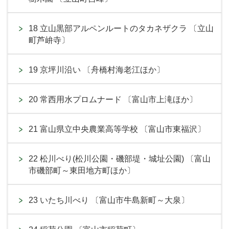
18 立山黒部アルペンルートのタカネザクラ 〔立山
町芦峅寺〕
19 京坪川沿い 〔舟橋村海老江ほか〕
20 常西用水プロムナード 〔富山市上滝ほか〕
21 富山県立中央農業高等学校 〔富山市東福沢〕
22 松川べり(松川公園・磯部堤・城址公園) 〔富山
市磯部町～東田地方町ほか〕
23 いたち川べり 〔富山市牛島新町～大泉〕