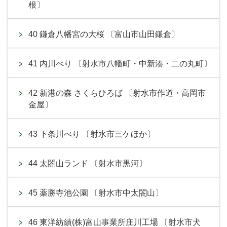
根〕
40 鎌倉八幡宮の大桜 〔富山市山田鎌倉〕
41 内川べり 〔射水市八幡町・中新湊・二の丸町〕
42 新港の森 さくらひろば 〔射水市作道・高岡市
金屋〕
43 下条川べり 〔射水市三ケほか〕
44 太閤山ランド 〔射水市黒河〕
45 薬勝寺池公園 〔射水市中太閤山〕
46 東洋紡績(株)富山事業所庄川工場 〔射水市犬