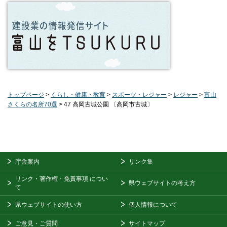
トップページ
>
くらし・健康・教育
>
スポーツ・レジャー
>
レジャー
>
富山
さくらの名所70選
> 47 高岡古城公園 〔高岡市古城〕
庁舎案内
リンク集
リンク・著作権・免責事項
につい
県ウェブサイトの考え方
て
県ウェブサイトの使い方
個人情報について
ご意見・ご質問
サイトマップ