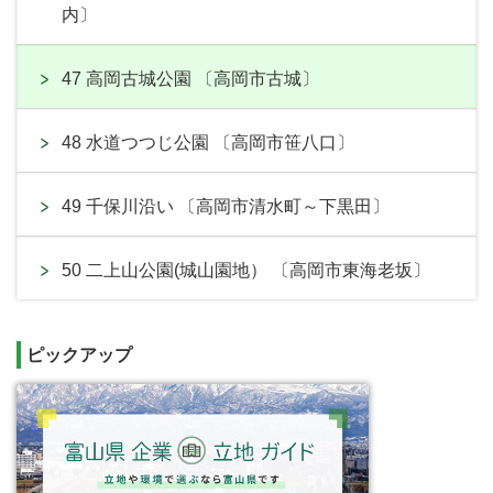
内〕
47 高岡古城公園 〔高岡市古城〕
48 水道つつじ公園 〔高岡市笹八口〕
49 千保川沿い 〔高岡市清水町～下黒田〕
50 二上山公園(城山園地） 〔高岡市東海老坂〕
ピックアップ