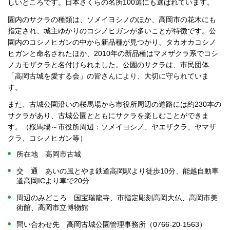
しいところです。日本さくらの名所100選にも選ばれています。
園内のサクラの種類は、ソメイヨシノのほか、高岡市の花木にも
指定され、城主ゆかりのコシノヒガンが多いことが特徴です。公
園内のコシノヒガンの中から新品種が見つかり、タカオカコシノ
ヒガンと命名されたほか、2010年の新品種はマメザクラ系でコシ
ノカモザクラと名付けられました。公園のサクラは、市民団体
「高岡古城を愛する会」の皆さんにより、大切に守られていま
す。
また、古城公園沿いの桜馬場から市役所周辺の道路には約230本の
サクラがあり、古城公園とともにサクラを楽しむことができま
す。（桜馬場～市役所周辺：ソメイヨシノ、ヤエザクラ、ヤマザ
クラ、コシノヒガン等）
所在地 高岡市古城
交 通 あいの風とやま鉄道高岡駅より徒歩10分、能越自動車
道高岡ICより車で20分
周辺のみどころ 国宝瑞龍寺、市指定彫刻高岡大仏、高岡市美
術館、高岡市立博物館
問い合わせ先 高岡古城公園管理事務所（0766-20-1563）